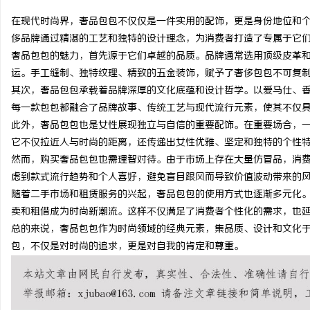
在现代时尚界，奢品包包不仅仅是一件实用的配饰，更是身份地位和个
侈品牌通过精湛的工艺和独特的设计理念，为消费者打造了专属于它
奢品包包的魅力，首先源于它们卓越的品质。品牌通常选用顶级皮革
运。手工缝制、独特纹理、精致的五金装饰，赋予了奢侈包包不可复
平
其次，奢品包包承载着品牌深厚的文化底蕴和设计哲学。以爱马仕、
每一款包包都融合了品牌故事、传统工艺与现代流行元素，使其不仅
此外，奢品包包也是女性展现独立与自信的重要配饰。在重要场合，
它不仅拉近人与时尚的距离，还传递出女性优雅、坚定和独特的个性
然而，购买奢品包包也需理智对待。由于市场上存在大量仿冒品，消
虑到款式流行趋势和个人喜好，避免盲目跟风而导致价值波动带来的
随着二手市场和租赁服务的兴起，奢品包包的使用方式也逐渐多元化
卖和租借成为时尚新潮流。这样不仅满足了消费者个性化的需求，也
便
总的来说，奢品包包作为时尚领域的经典元素，集品质、设计和文化
包，不仅是对时尚的追求，更是对自我的肯定和尊重。