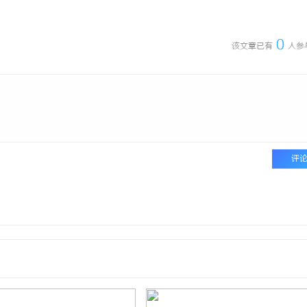
医美
武汉配眼镜 上海配眼镜
全面解析2345
地与使用指南
0
该文章已有
人参
评