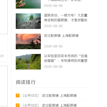
一个周期缓过来？老中医：一
张辨证方对症，身体找回津液
2026-08-06
温婉灵动，一眼万年！久匠量
身定制的眉眼唇，才是你整张
脸的点睛之笔！淡颜系女生的
2026-08-06
气质加分项
武汉配眼镜 上海配眼镜
2026-08-06
从实验室到资本市场的“估值
-01
倍增器”：专利律师如何重塑
硬科技企业的融资逻辑
2026-08-06
阅读排行
1
[业界动态]
武汉配眼镜 上海配眼镜
2
[业界动态]
武汉配眼镜 上海配眼镜