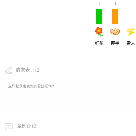
1
1
全面解析招标采购网在现
作用与应用
民
鲜花
握手
雷人
请发表评论
网
全部评论